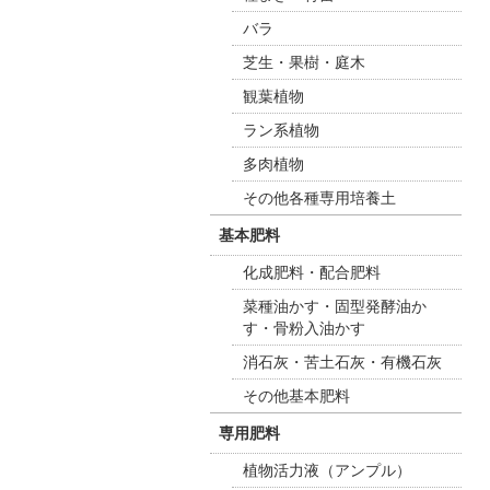
バラ
芝生・果樹・庭木
観葉植物
ラン系植物
多肉植物
その他各種専用培養土
基本肥料
化成肥料・配合肥料
菜種油かす・固型発酵油か
す・骨粉入油かす
消石灰・苦土石灰・有機石灰
その他基本肥料
専用肥料
植物活力液（アンプル）