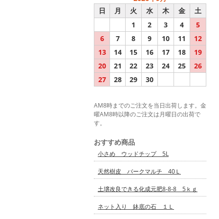
日
月
火
水
木
金
土
1
2
3
4
5
6
7
8
9
10
11
12
13
14
15
16
17
18
19
20
21
22
23
24
25
26
27
28
29
30
AM8時までのご注文を当日出荷します。金
曜AM8時以降のご注文は月曜日の出荷で
す。
おすすめ商品
小さめ ウッドチップ 5L
天然樹皮 バークマルチ 40Ｌ
土壌改良できる化成元肥8-8-8 5ｋｇ
ネット入り 鉢底の石 １Ｌ