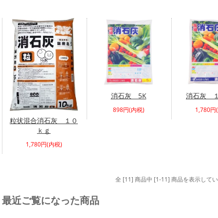
消石灰 5K
消石灰 
898円(内税)
1,780円
粒状混合消石灰 １０
ｋｇ
1,780円(内税)
全 [11] 商品中 [1-11] 商品を表示して
最近ご覧になった商品