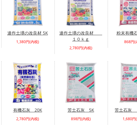
連作土壌の改良材 5K
連作土壌の改良材
粉末有機石
１０ｋｇ
1,380円(内税)
868円(
2,780円(内税)
有機石灰 20K
苦土石灰 5K
苦土石灰 
2,780円(内税)
898円(内税)
1,680円