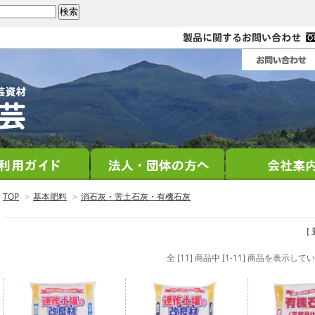
TOP
>
基本肥料
>
消石灰・苦土石灰・有機石灰
[
全 [11] 商品中 [1-11] 商品を表示して