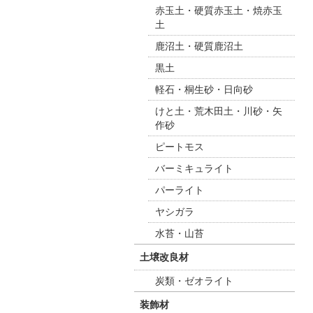
赤玉土・硬質赤玉土・焼赤玉
土
鹿沼土・硬質鹿沼土
黒土
軽石・桐生砂・日向砂
けと土・荒木田土・川砂・矢
作砂
ピートモス
バーミキュライト
パーライト
ヤシガラ
水苔・山苔
土壌改良材
炭類・ゼオライト
装飾材