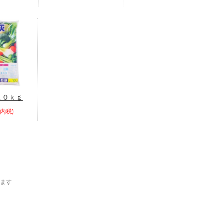
１０ｋｇ
(内税)
います