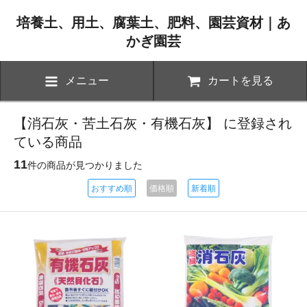
培養土、用土、腐葉土、肥料、園芸資材｜あ
かぎ園芸
メニュー
カートを見る
【消石灰・苦土石灰・有機石灰】 に登録され
ている商品
11
件の商品が見つかりました
おすすめ順
価格順
新着順