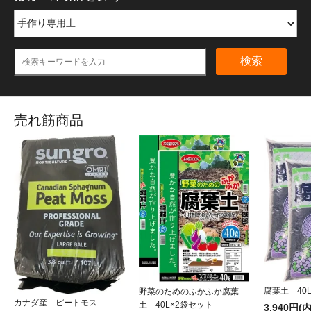
検索
売れ筋商品
腐葉土 40
野菜のためのふかふか腐葉
カナダ産 ピートモス
土 40L×2袋セット
3,940円(