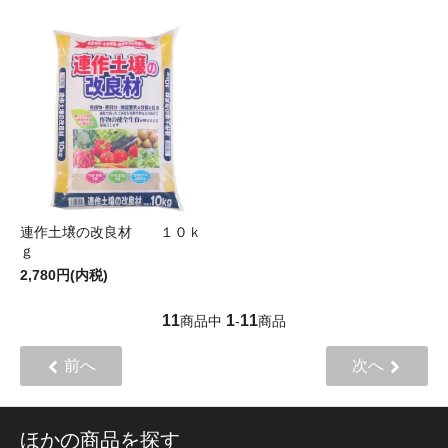
連作土壌の改良材 １０ｋ
ｇ
2,780円(内税)
11
1
11
商品中
-
商品
前へ
次へ
ほかの商品を探す