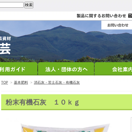
TOP
>
基本肥料
>
消石灰・苦土石灰・有機石灰
粉末有機石灰 １０ｋｇ