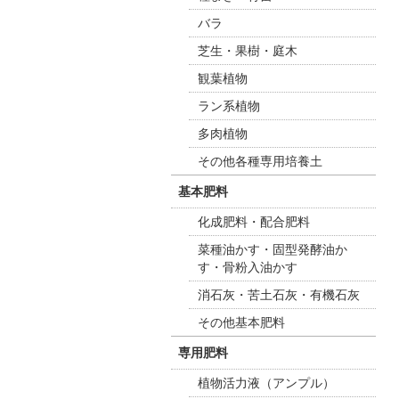
バラ
芝生・果樹・庭木
観葉植物
ラン系植物
多肉植物
その他各種専用培養土
基本肥料
化成肥料・配合肥料
菜種油かす・固型発酵油か
す・骨粉入油かす
消石灰・苦土石灰・有機石灰
その他基本肥料
専用肥料
植物活力液（アンプル）