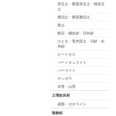
赤玉土・硬質赤玉土・焼赤玉
土
鹿沼土・硬質鹿沼土
黒土
軽石・桐生砂・日向砂
けと土・荒木田土・川砂・矢
作砂
ピートモス
バーミキュライト
パーライト
ヤシガラ
水苔・山苔
土壌改良材
炭類・ゼオライト
装飾材