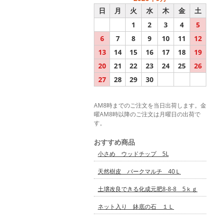
日
月
火
水
木
金
土
1
2
3
4
5
6
7
8
9
10
11
12
13
14
15
16
17
18
19
20
21
22
23
24
25
26
27
28
29
30
AM8時までのご注文を当日出荷します。金
曜AM8時以降のご注文は月曜日の出荷で
す。
おすすめ商品
小さめ ウッドチップ 5L
天然樹皮 バークマルチ 40Ｌ
土壌改良できる化成元肥8-8-8 5ｋｇ
ネット入り 鉢底の石 １Ｌ