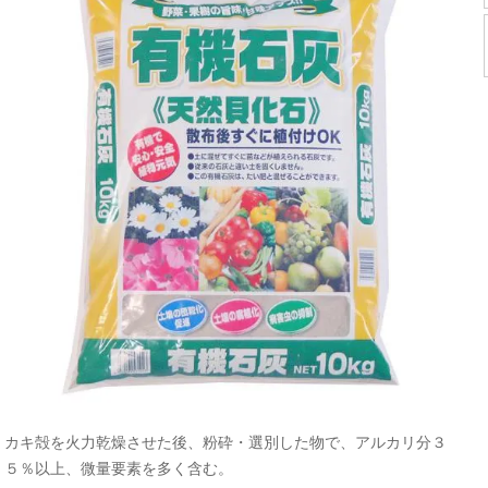
カキ殻を火力乾燥させた後、粉砕・選別した物で、アルカリ分３
５％以上、微量要素を多く含む。