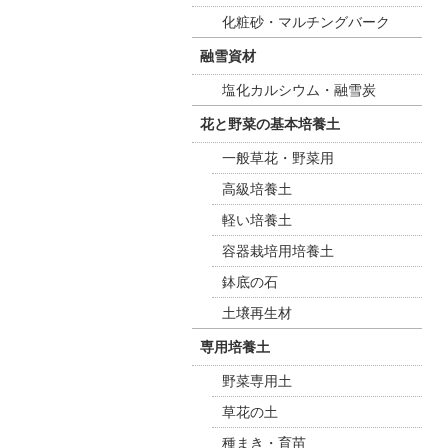
化粧砂・マルチングバーク
融雪資材
塩化カルシウム・融雪炭
花と野菜の基本培養土
一般草花・野菜用
高級培養土
軽い培養土
容器栽培用培養土
鉢底の石
土壌再生材
専用培養土
野菜専用土
草花の土
種まき・育苗