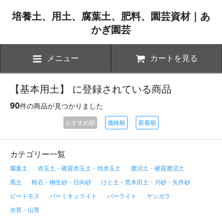
培養土、用土、腐葉土、肥料、園芸資材｜あ
かぎ園芸
メニュー
カートを見る
【基本用土】 に登録されている商品
90
件の商品が見つかりました
おすすめ順
価格順
新着順
カテゴリー一覧
腐葉土
赤玉土・硬質赤玉土・焼赤玉土
鹿沼土・硬質鹿沼土
黒土
軽石・桐生砂・日向砂
けと土・荒木田土・川砂・矢作砂
ピートモス
バーミキュライト
パーライト
ヤシガラ
水苔・山苔