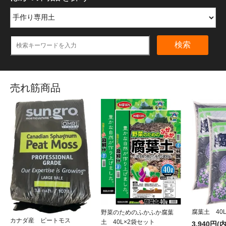
検索
売れ筋商品
腐葉土 40
野菜のためのふかふか腐葉
カナダ産 ピートモス
土 40L×2袋セット
3,940円(