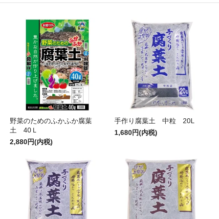
野菜のためのふかふか腐葉
手作り腐葉土 中粒 20L
土 40Ｌ
1,680円(内税)
2,880円(内税)