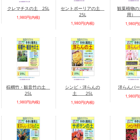
クレマチスの土 25L
セントポーリアの土
観葉植物の
25L
用） 
1,980円(内税)
1,980円(内税)
1,980円
棕櫚竹・観音竹の土
シンビ・洋らんの
洋らんバー
25L
土 25L
1,980円
1,980円(内税)
1,980円(内税)