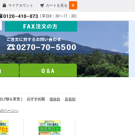
マイアカウント
カートを見る
0
 並び順を変更 ]
-
おすすめ順
-
価格順
-
新着順
次のページへ