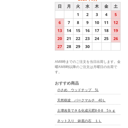
日
月
火
水
木
金
土
1
2
3
4
5
6
7
8
9
10
11
12
13
14
15
16
17
18
19
20
21
22
23
24
25
26
27
28
29
30
AM8時までのご注文を当日出荷します。金
曜AM8時以降のご注文は月曜日の出荷で
す。
おすすめ商品
小さめ ウッドチップ 5L
天然樹皮 バークマルチ 40Ｌ
土壌改良できる化成元肥8-8-8 5ｋｇ
ネット入り 鉢底の石 １Ｌ