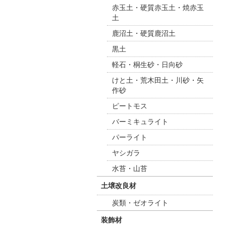
赤玉土・硬質赤玉土・焼赤玉
土
鹿沼土・硬質鹿沼土
黒土
軽石・桐生砂・日向砂
けと土・荒木田土・川砂・矢
作砂
ピートモス
バーミキュライト
パーライト
ヤシガラ
水苔・山苔
土壌改良材
炭類・ゼオライト
装飾材