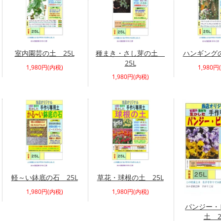
室内園芸の土 25L
種まき・さし芽の土
ハンギングの
25L
1,980円(内税)
1,980円
1,980円(内税)
軽～い鉢底の石 25L
草花・球根の土 25L
1,980円(内税)
1,980円(内税)
パンジー・
土 2