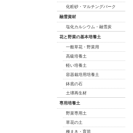
化粧砂・マルチングバーク
融雪資材
塩化カルシウム・融雪炭
花と野菜の基本培養土
一般草花・野菜用
高級培養土
軽い培養土
容器栽培用培養土
鉢底の石
土壌再生材
専用培養土
野菜専用土
草花の土
種まき・育苗