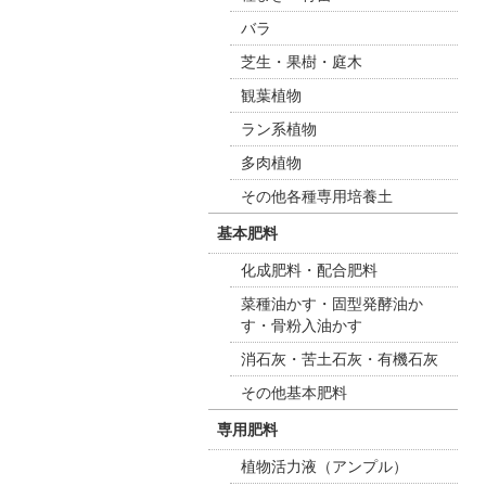
バラ
芝生・果樹・庭木
観葉植物
ラン系植物
多肉植物
その他各種専用培養土
基本肥料
化成肥料・配合肥料
菜種油かす・固型発酵油か
す・骨粉入油かす
消石灰・苦土石灰・有機石灰
その他基本肥料
専用肥料
植物活力液（アンプル）