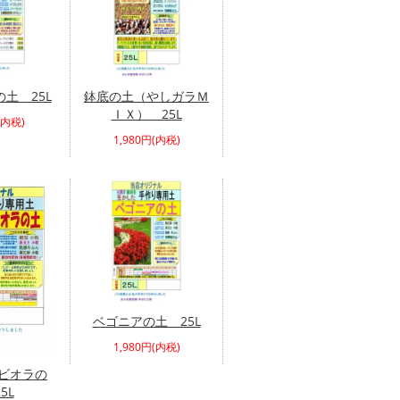
土 25L
鉢底の土（やしガラＭ
ＩＸ） 25L
(内税)
1,980円(内税)
ベゴニアの土 25L
1,980円(内税)
ビオラの
5L