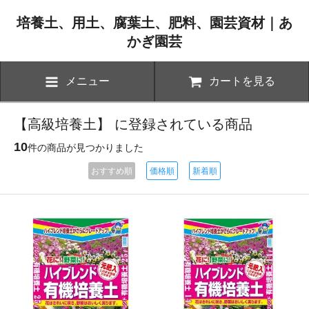
培養土、用土、腐葉土、肥料、園芸資材｜あ
かぎ園芸
メニュー
カートを見る
【高級培養土】 に登録されている商品
10
件の商品が見つかりました
おすすめ順
価格順
新着順