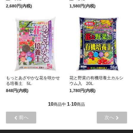
2,680円(内税)
1,580円(内税)
もっとあざやかな花を咲かせ
花と野菜の有機培養土カルシ
る培養土 5L
ウム入 20L
848円(内税)
1,780円(内税)
10
1
10
商品中
-
商品
前へ
次へ