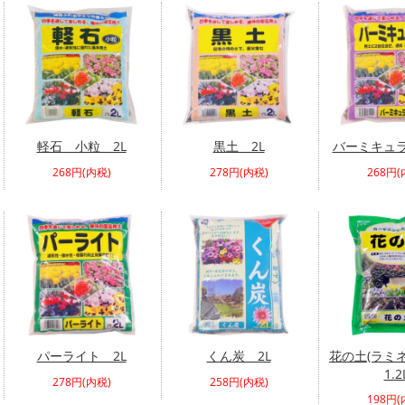
軽石 小粒 2L
黒土 2L
バーミキュラ
268円(内税)
278円(内税)
268円(
パーライト 2L
くん炭 2L
花の土(ラミ
1.2
278円(内税)
258円(内税)
198円(