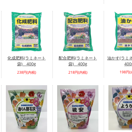
化成肥料(ラミネート
配合肥料(ラミネート
油かす(ラミ
袋) 400g
袋) 400g
400
198円(
238円(内税)
218円(内税)