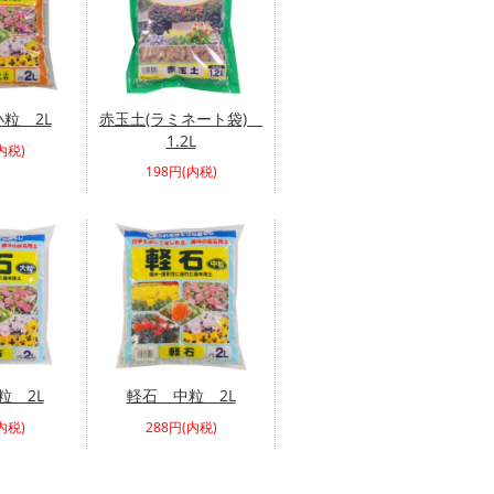
粒 2L
赤玉土(ラミネート袋)
1.2L
内税)
198円(内税)
粒 2L
軽石 中粒 2L
内税)
288円(内税)