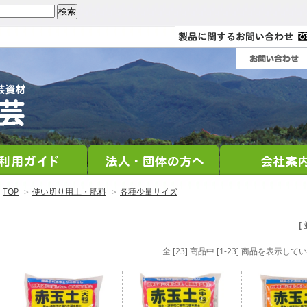
TOP
>
使い切り用土・肥料
>
各種少量サイズ
[
全 [23] 商品中 [1-23] 商品を表示して