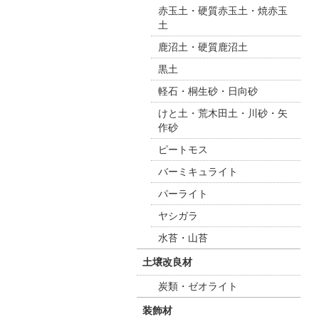
赤玉土・硬質赤玉土・焼赤玉
土
鹿沼土・硬質鹿沼土
黒土
軽石・桐生砂・日向砂
けと土・荒木田土・川砂・矢
作砂
ピートモス
バーミキュライト
パーライト
ヤシガラ
水苔・山苔
土壌改良材
炭類・ゼオライト
装飾材