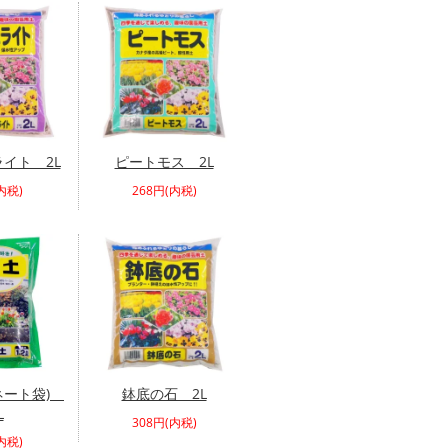
イト 2L
ピートモス 2L
内税)
268円(内税)
ネート袋)
鉢底の石 2L
L
308円(内税)
内税)