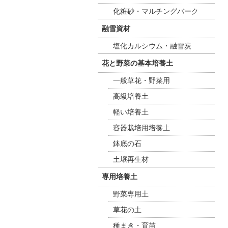
化粧砂・マルチングバーク
融雪資材
塩化カルシウム・融雪炭
花と野菜の基本培養土
一般草花・野菜用
高級培養土
軽い培養土
容器栽培用培養土
鉢底の石
土壌再生材
専用培養土
野菜専用土
草花の土
種まき・育苗