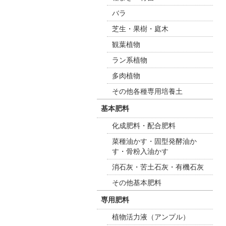
バラ
芝生・果樹・庭木
観葉植物
ラン系植物
多肉植物
その他各種専用培養土
基本肥料
化成肥料・配合肥料
菜種油かす・固型発酵油か
す・骨粉入油かす
消石灰・苦土石灰・有機石灰
その他基本肥料
専用肥料
植物活力液（アンプル）