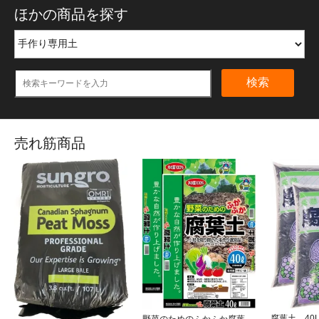
ほかの商品を探す
検索
売れ筋商品
腐葉土 40