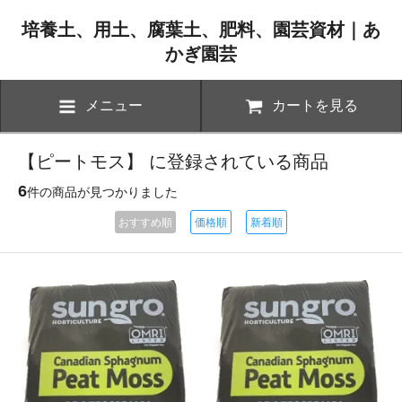
培養土、用土、腐葉土、肥料、園芸資材｜あ
かぎ園芸
メニュー
カートを見る
【ピートモス】 に登録されている商品
6
件の商品が見つかりました
おすすめ順
価格順
新着順