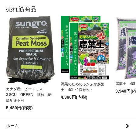
売れ筋商品
腐葉土 40
野菜のためのふかふか腐葉
カナダ産 ピートモス
土 40L×2袋セット
3,940円(
3.8CU GREEN 細粒 離
4,360円(内税)
島配達不可
5,480円(内税)
ホーム