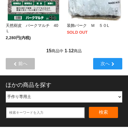
天然樹皮 バークマルチ 40
装飾バーク Ｍ ５０L
Ｌ
SOLD OUT
2,280円(内税)
15
1
12
商品中
-
商品
前へ
次へ
ほかの商品を探す
検索