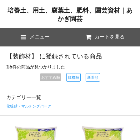
培養土、用土、腐葉土、肥料、園芸資材｜あ
かぎ園芸
メニュー
カートを見る
【装飾材】 に登録されている商品
15
件の商品が見つかりました
おすすめ順
価格順
新着順
カテゴリー一覧
化粧砂・マルチングバーク