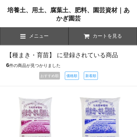
培養土、用土、腐葉土、肥料、園芸資材｜あ
かぎ園芸
メニュー
カートを見る
【種まき・育苗】 に登録されている商品
6
件の商品が見つかりました
おすすめ順
価格順
新着順