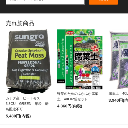
売れ筋商品
腐葉土 40
野菜のためのふかふか腐葉
カナダ産 ピートモス
土 40L×2袋セット
3,940円(
3.8CU GREEN 細粒 離
4,360円(内税)
島配達不可
5,480円(内税)