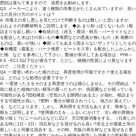
肥効は落ちて来ますので、追肥をお勧めします。
Q3. メーカーにより、違う種類の培養土がたくさん出ていますが、良い
土の見分け方のポイントは？
A. 培養土の良し悪しを見ただけで判断するのは難しいと思いますが、
おおよその判断材料をご説明します。◆あ まり粉っぽくないもの（根
詰まりを起し易い）◆粒状の土（赤玉・鹿沼・軽石・パーライトなど）
を配合した水はけの良いもの◆堆肥などの悪臭が無いもの（未 発酵の
ものは、臭いが強い）◆握ってもあまり固まらないザックリとしたもの
◆有機質（腐葉土・バーク堆肥・ピートモス等）を配合したふかふかし
た物…など を参考にして下さい。数値が表示してある場合は、PH6～
6.5・EC1.5以下位が適当です。ただし、植物の性質により異なります
ので、ご注意くださ い。
Q4. 一度使い終わった後の土は、再度使用が可能ですか？使える場合
は、どのような処理が必要ですか？
A. 一度使った土をそのまま再度使うのは感心しません。その理由は、?
前に植えた植物の古い根等の腐ったもの や、病原菌などが残っている
可能性がある?団粒構造（空気の入る隙間のある土）が崩れ、根詰まり
する可能性が高い。?肥料・養分が吸収されつくし、地力が 衰えてい
る…などによります。しかし、再利用する方法もあります。簡単な」手
順をご説明します。?使用後の土を、ふるいにかけて、古い根や異物を
取り除く ?ビニールの上などに広げ、天日乾燥消毒をする。（日差しの
ある時に1日～2日）消石灰などを混ぜるのも良い?赤玉土や腐葉土等の
新しい土と同量位混合す る。その時、市販の再生材などを混ぜると更
に効果があります。病気にかかった植物を栽培した培養土の再利用は控