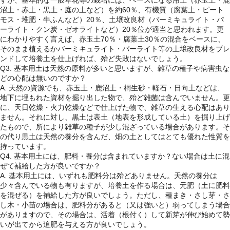
すが、基本的な一般草花等の栽培には、ベースになる用土（赤玉土・鹿
沼土・赤土・黒土・庭の土など）を約60％、有機質（腐葉土・ピート
モス・堆肥・牛ふんなど）20％、土壌改良材（バーミキュライト・パ
ーライト・クン炭・ゼオライトなど）20％位が適当と思われます。更
にわかりやすく言えば、赤玉土70％・腐葉土30％の混合をベースに、
そのまま植えるかバーミキュライト・パーライト等の土壌改良材をブレ
ンドして培養土を仕上げれば、殆ど失敗はないでしょう。
Q3. 基本用土は天然の原料が多いと思いますが、雑草の種子や病害虫な
どの心配は無いのですか？
A. 天然の資源でも、赤玉土・鹿沼土・桐生砂・軽石・日向土などは、
地下に埋もれた資材を掘り出した物で、殆ど雑菌は含んでいません。更
に、天日乾燥・火力乾燥などで仕上げた物で、雑草の生える心配はあり
ません。それに対し、黒土は表土（地表を形成している土）を掘り上げ
たもので、所により雑草の種子が少し混ざっている場合があります。そ
の代り黒土は天然の養分を含んだ、畑の土としてはとても優れた性質を
持っています。
Q4. 基本用土には、肥料・養分は含まれていますか？ない場合は土に混
ぜて補給した方が良いですか？
A. 基本用土には、いずれも肥料分は殆どありません。天然の養分は
少々含んでいる物も有りますが、培養土を作る場合は、元肥（土に肥料
を混ぜる）を補給した方が良いでしょう。ただし、種まき・さし芽・さ
し木・小苗の場合は、肥料分があると（又は強いと）弱ってしまう場合
がありますので、その場合は、活着（根付く）して新芽が伸び始めて勢
いが出てから追肥を与える方が良いでしょう。