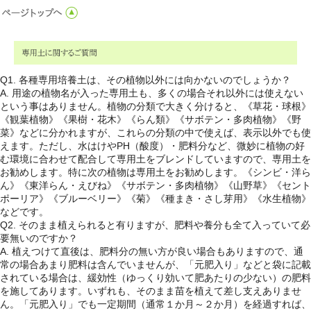
Q1. 各種専用培養土は、その植物以外には向かないのでしょうか？
A. 用途の植物名が入った専用土も、多くの場合それ以外には使えない
という事はありません。植物の分類で大きく分けると、《草花・球根》
《観葉植物》《果樹・花木》《らん類》《サボテン・多肉植物》《野
菜》などに分かれますが、これらの分類の中で使えば、表示以外でも使
えます。ただし、水はけやPH（酸度）・肥料分など、微妙に植物の好
む環境に合わせて配合して専用土をブレンドしていますので、専用土を
お勧めします。特に次の植物は専用土をお勧めします。《シンビ・洋ら
ん》《東洋らん・えびね》《サボテン・多肉植物》《山野草》《セント
ポーリア》《ブルーベリー》《菊》《種まき・さし芽用》《水生植物》
などです。
Q2. そのまま植えられると有りますが、肥料や養分も全て入っていて必
要無いのですか？
A. 植えつけて直後は、肥料分の無い方が良い場合もありますので、通
常の場合あまり肥料は含んでいませんが、「元肥入り」などと袋に記載
されている場合は、緩効性（ゆっくり効いて肥あたりの少ない）の肥料
を施してあります。いずれも、そのまま苗を植えて差し支えありませ
ん。「元肥入り」でも一定期間（通常１か月～２か月）を経過すれば、