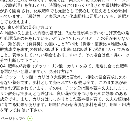
（皮膜処理）を施したり、時間をかけてゆっくり溶けだす緩効性の肥料
が多く開発 され、化成肥料でも元肥として安心して使えるものが出回
っています。「緩効性」と表示された化成肥料は元肥としても、追肥と
しても使えます。
Q3. 良い堆肥の見分け方は？
A. 堆肥の良し悪しの判断の基準は、?見た目が黒っぽいかこげ茶色の発
行処理済みの色をしているかどうか？? しっとりとした水分が有りなが
ら、殆ど臭い（発酵臭）の無いこと?C/N比［炭素・窒素比＝堆肥の発
酵熟成度を表す]の数値が35以下（出来れば20以下 が望ましい）である
こと。表示をしていない場合もありますので、その場合は色・臭い・水
分で判断して下さい。
Q4. 肥料の3要素（チッソ・リン酸・カリ）をみて、用途に合った肥料
を選びたいと思いますが、見分け方は？
A. チッソ・リン酸・カリは３大要素と言われ、植物の健全育成に欠か
せない養分です。肥料として売られている 物は全て、この３要素が表
示され保証されています。その内、チッソ分は葉や茎を丈夫にします。
リン酸分は実肥えとも呼ばれ、良い花や実をつけるために効果 のある
成分です。また、カリ分はしっかりとした茎や根を育て、丈夫な植物体
に育てる効果があります。用途に合わせ適切な肥料を選び、用量・用法
を守ってお 使い下さい。