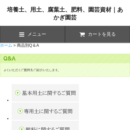
培養土、用土、腐葉土、肥料、園芸資材｜あ
かぎ園芸
メニュー
カートを見る
ホーム
> 商品別Q＆A