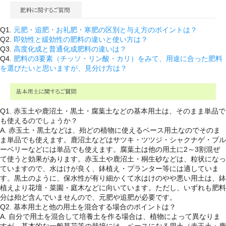
Q1.
元肥・追肥・お礼肥・寒肥の区別と与え方のポイントは？
Q2.
即効性と緩効性の肥料の違いと使い方は？
Q3.
高度化成と普通化成肥料の違いは？
Q4.
肥料の3要素（チッソ・リン酸・カリ）をみて、用途に合った肥料
を選びたいと思いますが、見分け方は？
Q1. 赤玉土や鹿沼土・黒土・腐葉土などの基本用土は、そのまま単品で
も使えるのでしょうか？
A. 赤玉土・黒土などは、殆どの植物に使えるベース用土なのでそのま
ま単品でも使えます。鹿沼土などはサツキ・ツツジ・シャクナゲ・ブル
ーベリーなどには単品でも使えます。腐葉土は他の用土に2～3割混ぜ
て使うと効果があります。赤玉土や鹿沼土・桐生砂などは、粒状になっ
ていますので、水はけが良く、鉢植え・プランター等には適していま
す。黒土のように、保水性が有り細かくて水はけのやや悪い用土は、鉢
植えより花壇・菜園・庭木などに向いています。ただし、いずれも肥料
分は殆ど含んでいませんので、元肥や追肥が必要です。
Q2. 基本用土と他の用土を混合する場合のポイントは？
A. 自分で用土を混合して培養土を作る場合は、植物によって異なりま