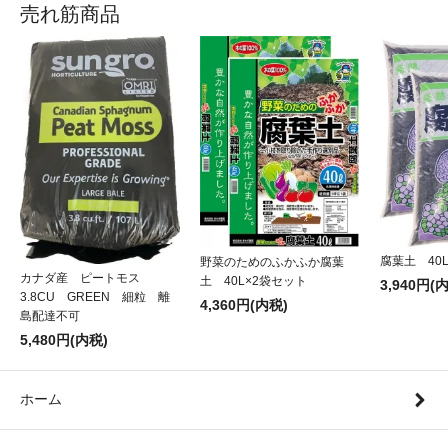
売れ筋商品
腐葉土 40
野菜のためのふかふか腐葉
カナダ産 ピートモス
土 40L×2袋セット
3,940円(
3.8CU GREEN 細粒 離
4,360円(内税)
島配達不可
5,480円(内税)
ホーム