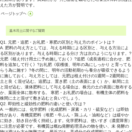
えた方が賢明です。
Q1. 元肥・追肥・お礼肥・寒肥の区別と与え方のポイントは？
A. 肥料の与え方としては、与える時期による区別と、与える方法によ
る区別があります。与える時期による分け 方は次のようになります。?
元肥《植え付け用土に予め施しておく》?追肥《成長過程に合わせ、肥
料を追加して行く》?お礼肥《収穫後、明年の為にしっかり と育っても
らう為に施す》?冬の間に、明年の活動初期から養分が吸収できるよう
に施しておく。与え方としては、元肥は植え付けの1週間～2週間前に
土と良 く混ぜ込む。追肥は、置き肥（土の表面にまく）か、畝間に土
と混ぜ込む。液体肥料にして与える場合は、株元の土の表面に散布する
か、葉面全体に散布する。 寒肥・お礼肥の場合は、有機主体の肥料を
株間に土と混ぜて敷き込むと良いでしょう。
Q2. 即効性と緩効性の肥料の違いと使い方は？
A. 一般的には、化学肥料（化成肥料・尿素・カリ・硫安など）は即効
性があり、有機質肥料（堆肥・牛ふん・鶏 ふん・油粕など）は緩やか
に効き、効き目が長く持続します。化学肥料は、使いすぎ（濃度障害）
に注意が必要です。有機質は概ね発酵処理済みの物を使い、未 発酵の
物は避けた方が無難です。最近では、高成分の化成肥料にコ―テイング