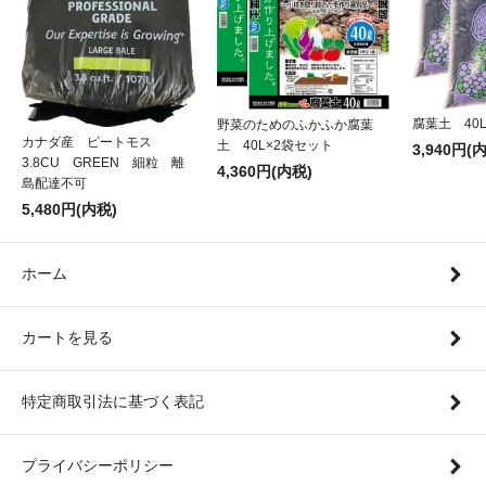
腐葉土 40
野菜のためのふかふか腐葉
カナダ産 ピートモス
土 40L×2袋セット
3,940円(
3.8CU GREEN 細粒 離
4,360円(内税)
島配達不可
5,480円(内税)
ホーム
カートを見る
特定商取引法に基づく表記
プライバシーポリシー