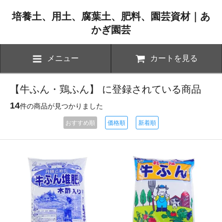
培養土、用土、腐葉土、肥料、園芸資材｜あ
かぎ園芸
メニュー
カートを見る
【牛ふん・鶏ふん】 に登録されている商品
14
件の商品が見つかりました
おすすめ順
価格順
新着順