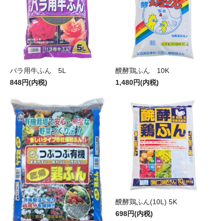
バラ用牛ふん 5L
醗酵鶏ふん 10K
848円(内税)
1,480円(内税)
醗酵鶏ふん(10L) 5K
698円(内税)