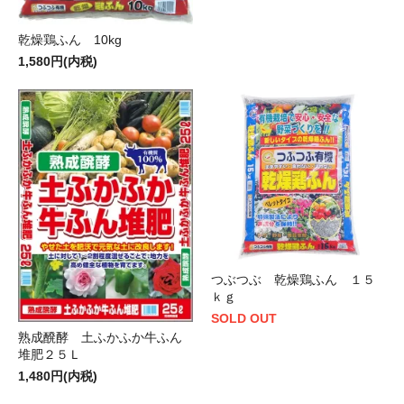
乾燥鶏ふん 10kg
1,580円(内税)
つぶつぶ 乾燥鶏ふん １５
ｋｇ
SOLD OUT
熟成醗酵 土ふかふか牛ふん
堆肥２５Ｌ
1,480円(内税)