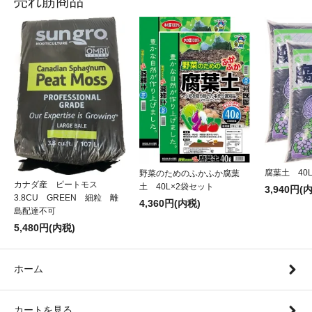
売れ筋商品
腐葉土 40
野菜のためのふかふか腐葉
カナダ産 ピートモス
土 40L×2袋セット
3,940円(
3.8CU GREEN 細粒 離
4,360円(内税)
島配達不可
5,480円(内税)
ホーム
カートを見る