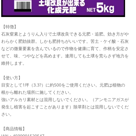
【特徴】
石灰窒素とようりん入りで土壌改良できる元肥・追肥。効き方がや
わらかく肥効抜群。しかも肥持ちがいいです。苦土・ケイ酸・石灰
などの微量要素を含んでいるので作物を健康に育て、作柄を安定さ
せて、味、つやなどを高めます。連用しても土壌を荒らさず地力を
維持します。
【使い方】
目安として1坪（3.3?）に約500をご使用ください。元肥は植物の
根から離れた場所に施してください。
強いアルカリ素材とは混用しないでください。（アンモニアガスが
発生し植害を起こすことがあります）除草剤とは混用しないでくだ
さい。
【商品情報】
JAN：4939091520547