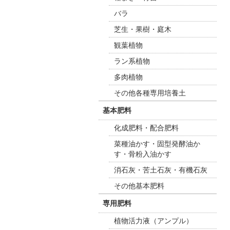
バラ
芝生・果樹・庭木
観葉植物
ラン系植物
多肉植物
その他各種専用培養土
基本肥料
化成肥料・配合肥料
菜種油かす・固型発酵油か
す・骨粉入油かす
消石灰・苦土石灰・有機石灰
その他基本肥料
専用肥料
植物活力液（アンプル）