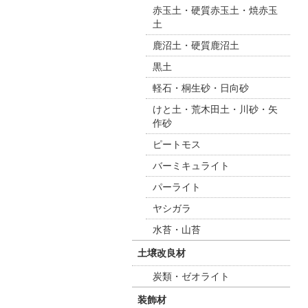
赤玉土・硬質赤玉土・焼赤玉
土
鹿沼土・硬質鹿沼土
黒土
軽石・桐生砂・日向砂
けと土・荒木田土・川砂・矢
作砂
ピートモス
バーミキュライト
パーライト
ヤシガラ
水苔・山苔
土壌改良材
炭類・ゼオライト
装飾材