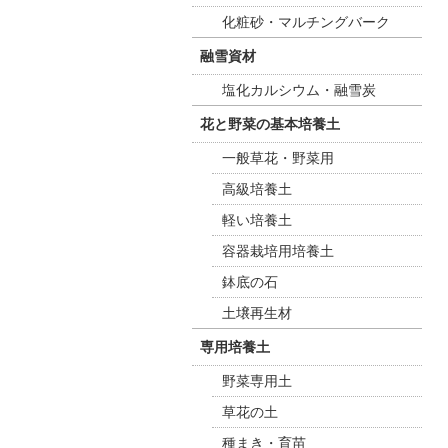
化粧砂・マルチングバーク
融雪資材
塩化カルシウム・融雪炭
花と野菜の基本培養土
一般草花・野菜用
高級培養土
軽い培養土
容器栽培用培養土
鉢底の石
土壌再生材
専用培養土
野菜専用土
草花の土
種まき・育苗