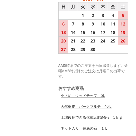
日
月
火
水
木
金
土
1
2
3
4
5
6
7
8
9
10
11
12
13
14
15
16
17
18
19
20
21
22
23
24
25
26
27
28
29
30
AM8時までのご注文を当日出荷します。金
曜AM8時以降のご注文は月曜日の出荷で
す。
おすすめ商品
小さめ ウッドチップ 5L
天然樹皮 バークマルチ 40Ｌ
土壌改良できる化成元肥8-8-8 5ｋｇ
ネット入り 鉢底の石 １Ｌ