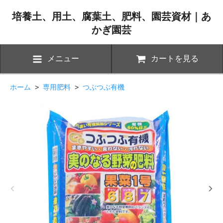
培養土、用土、腐葉土、肥料、園芸資材｜あ
かぎ園芸
メニュー
カートを見る
ホーム
>
専用肥料
>
つぶつぶ有機