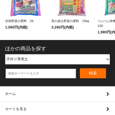
甘味野菜の肥料 2K
実の成る野菜の肥料 10kg
つぶつぶ有
10K
1,080円(内税)
3,280円(内税)
1,980円(
ほかの商品を探す
検索
ホーム
カートを見る