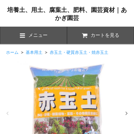
培養土、用土、腐葉土、肥料、園芸資材｜あ
かぎ園芸
メニュー
カートを見る
ホーム
>
基本用土
>
赤玉土・硬質赤玉土・焼赤玉土