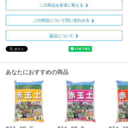
この商品を友達に教える
この商品について問い合わせる
返品について
あなたにおすすめの商品
赤玉土 大粒 5L
赤玉土 中粒 5L
赤玉土 小粒