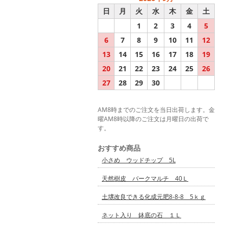
日
月
火
水
木
金
土
1
2
3
4
5
6
7
8
9
10
11
12
13
14
15
16
17
18
19
20
21
22
23
24
25
26
27
28
29
30
AM8時までのご注文を当日出荷します。金
曜AM8時以降のご注文は月曜日の出荷で
す。
おすすめ商品
小さめ ウッドチップ 5L
天然樹皮 バークマルチ 40Ｌ
土壌改良できる化成元肥8-8-8 5ｋｇ
ネット入り 鉢底の石 １Ｌ