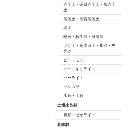
赤玉土・硬質赤玉土・焼赤玉
土
鹿沼土・硬質鹿沼土
黒土
軽石・桐生砂・日向砂
けと土・荒木田土・川砂・矢
作砂
ピートモス
バーミキュライト
パーライト
ヤシガラ
水苔・山苔
土壌改良材
炭類・ゼオライト
装飾材