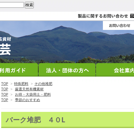
TOP
>
特殊肥料
>
その他堆肥
TOP
>
厳選天然有機素材
TOP
>
お得・大袋用土・肥料
TOP
>
季節のおすすめ
バーク堆肥 ４０L