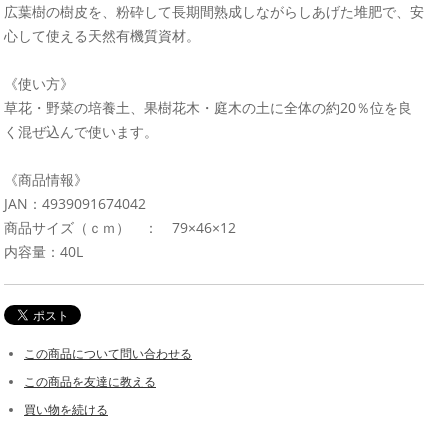
広葉樹の樹皮を、粉砕して長期間熟成しながらしあげた堆肥で、安
心して使える天然有機質資材。
《使い方》
草花・野菜の培養土、果樹花木・庭木の土に全体の約20％位を良
く混ぜ込んで使います。
《商品情報》
JAN：4939091674042
商品サイズ（ｃｍ） ： 79×46×12
内容量：40L
この商品について問い合わせる
この商品を友達に教える
買い物を続ける