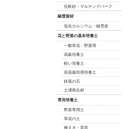
化粧砂・マルチングバーク
融雪資材
塩化カルシウム・融雪炭
花と野菜の基本培養土
一般草花・野菜用
高級培養土
軽い培養土
容器栽培用培養土
鉢底の石
土壌再生材
専用培養土
野菜専用土
草花の土
種まき・育苗