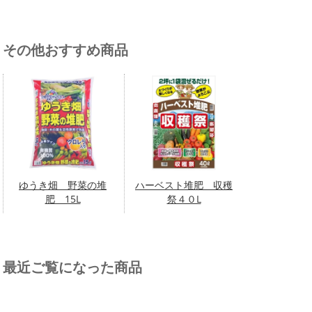
その他おすすめ商品
ゆうき畑 野菜の堆
ハーベスト堆肥 収穫
肥 15L
祭４０L
最近ご覧になった商品