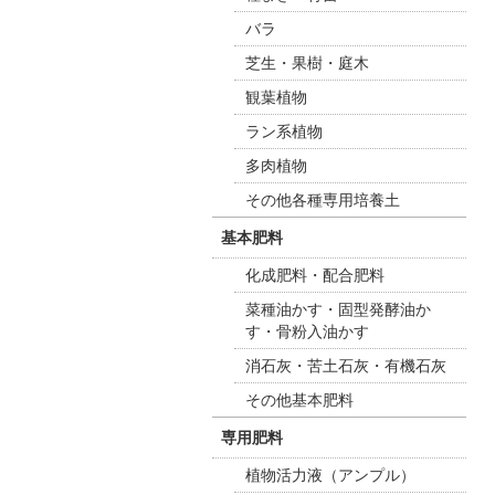
バラ
芝生・果樹・庭木
観葉植物
ラン系植物
多肉植物
その他各種専用培養土
基本肥料
化成肥料・配合肥料
菜種油かす・固型発酵油か
す・骨粉入油かす
消石灰・苦土石灰・有機石灰
その他基本肥料
専用肥料
植物活力液（アンプル）