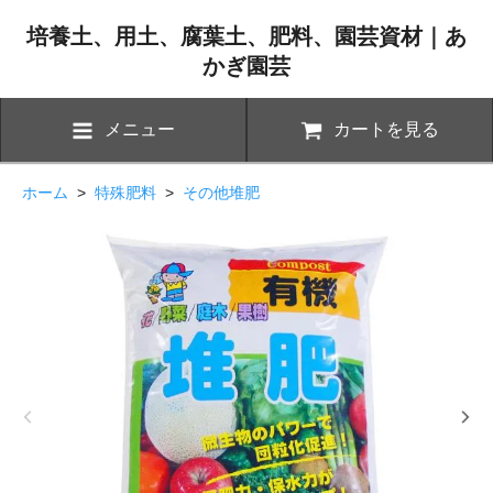
培養土、用土、腐葉土、肥料、園芸資材｜あ
かぎ園芸
メニュー
カートを見る
ホーム
>
特殊肥料
>
その他堆肥