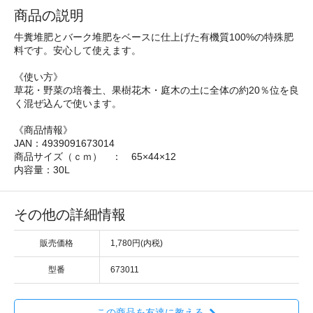
商品の説明
牛糞堆肥とバーク堆肥をベースに仕上げた有機質100%の特殊肥
料です。安心して使えます。
《使い方》
草花・野菜の培養土、果樹花木・庭木の土に全体の約20％位を良
く混ぜ込んで使います。
《商品情報》
JAN：4939091673014
商品サイズ（ｃｍ） ： 65×44×12
内容量：30L
その他の詳細情報
販売価格
1,780円(内税)
型番
673011
この商品を友達に教える