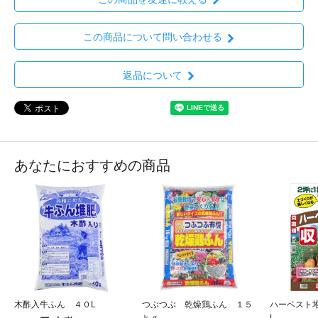
この商品について問い合わせる
返品について
あなたにおすすめの商品
木酢入牛ふん ４０L
つぶつぶ 乾燥鶏ふん １５
ハーベスト
ｋｇ
L