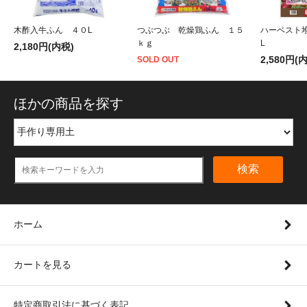
木酢入牛ふん ４０L
つぶつぶ 乾燥鶏ふん １５
ハーベスト
ｋｇ
L
2,180円(内税)
2,580円(
SOLD OUT
ほかの商品を探す
検索
ホーム
カートを見る
特定商取引法に基づく表記