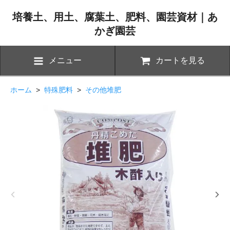
培養土、用土、腐葉土、肥料、園芸資材｜あ
かぎ園芸
メニュー
カートを見る
ホーム
>
特殊肥料
>
その他堆肥