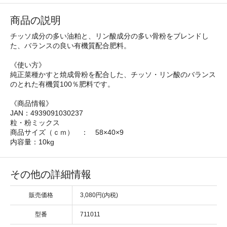
商品の説明
チッソ成分の多い油粕と、リン酸成分の多い骨粉をブレンドし
た、バランスの良い有機質配合肥料。
《使い方》
純正菜種かすと焼成骨粉を配合した、チッソ・リン酸のバランス
のとれた有機質100％肥料です。
《商品情報》
JAN：4939091030237
粒・粉ミックス
商品サイズ（ｃｍ） ： 58×40×9
内容量：10kg
その他の詳細情報
販売価格
3,080円(内税)
型番
711011