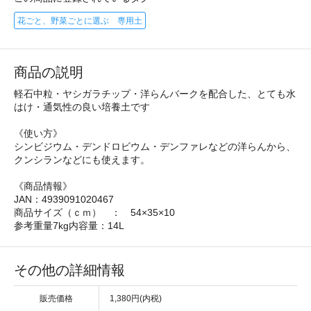
花ごと、野菜ごとに選ぶ 専用土
商品の説明
軽石中粒・ヤシガラチップ・洋らんバークを配合した、とても水
はけ・通気性の良い培養土です
《使い方》
シンビジウム・デンドロビウム・デンファレなどの洋らんから、
クンシランなどにも使えます。
《商品情報》
JAN：4939091020467
商品サイズ（ｃｍ） ： 54×35×10
参考重量7kg内容量：14L
その他の詳細情報
販売価格
1,380円(内税)