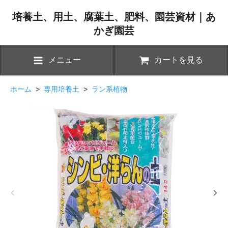
培養土、用土、腐葉土、肥料、園芸資材｜あ
かぎ園芸
メニュー
カートを見る
ホーム
>
専用培養土
>
ラン系植物