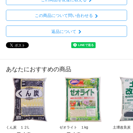
この商品について問い合わせる
返品について
あなたにおすすめの商品
くん炭 １２L
ゼオライト １kg
土壌改良炭 