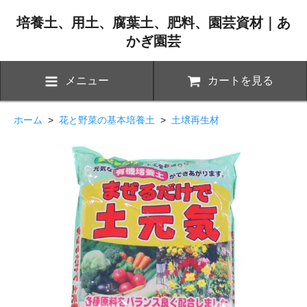
培養土、用土、腐葉土、肥料、園芸資材｜あ
かぎ園芸
メニュー
カートを見る
ホーム
>
花と野菜の基本培養土
>
土壌再生材