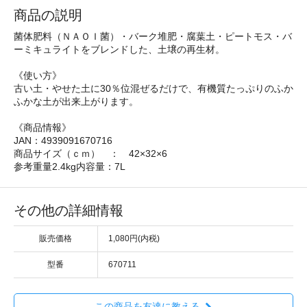
商品の説明
菌体肥料（ＮＡＯＩ菌）・バーク堆肥・腐葉土・ピートモス・バ
ーミキュライトをブレンドした、土壌の再生材。
《使い方》
古い土・やせた土に30％位混ぜるだけで、有機質たっぷりのふか
ふかな土が出来上がります。
《商品情報》
JAN：4939091670716
商品サイズ（ｃｍ） ： 42×32×6
参考重量2.4kg内容量：7L
その他の詳細情報
販売価格
1,080円(内税)
型番
670711
この商品を友達に教える