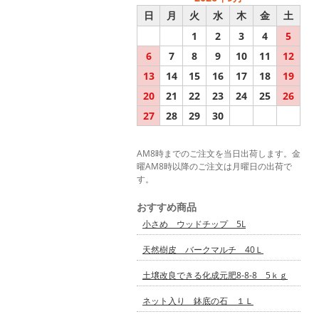
日
月
火
水
木
金
土
1
2
3
4
5
6
7
8
9
10
11
12
13
14
15
16
17
18
19
20
21
22
23
24
25
26
27
28
29
30
AM8時までのご注文を当日出荷します。金
曜AM8時以降のご注文は月曜日の出荷で
す。
おすすめ商品
小さめ ウッドチップ 5L
天然樹皮 バークマルチ 40Ｌ
土壌改良できる化成元肥8-8-8 5ｋｇ
ネット入り 鉢底の石 １Ｌ