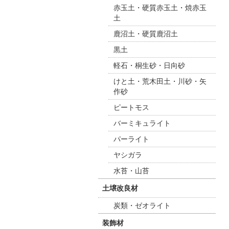
赤玉土・硬質赤玉土・焼赤玉
土
鹿沼土・硬質鹿沼土
黒土
軽石・桐生砂・日向砂
けと土・荒木田土・川砂・矢
作砂
ピートモス
バーミキュライト
パーライト
ヤシガラ
水苔・山苔
土壌改良材
炭類・ゼオライト
装飾材