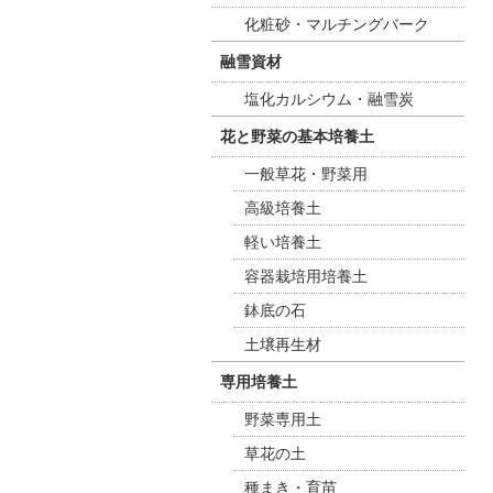
化粧砂・マルチングバーク
融雪資材
塩化カルシウム・融雪炭
花と野菜の基本培養土
一般草花・野菜用
高級培養土
軽い培養土
容器栽培用培養土
鉢底の石
土壌再生材
専用培養土
野菜専用土
草花の土
種まき・育苗