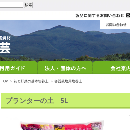
TOP
>
花と野菜の基本培養土
>
容器栽培用培養土
プランターの土 5L