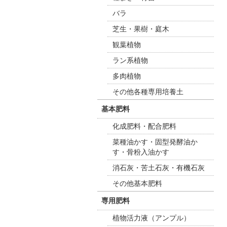
バラ
芝生・果樹・庭木
観葉植物
ラン系植物
多肉植物
その他各種専用培養土
基本肥料
化成肥料・配合肥料
菜種油かす・固型発酵油か
す・骨粉入油かす
消石灰・苦土石灰・有機石灰
その他基本肥料
専用肥料
植物活力液（アンプル）