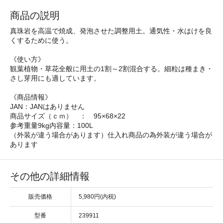
商品の説明
真珠岩を高温で焼成、発泡させた調整用土。通気性・水はけを良
くするために使う。
《使い方》
観葉植物・草花全般に用土の1割～2割混合する。細粒は種まき・
さし芽用にも適しています。
《商品情報》
JAN：JANはありません
商品サイズ（ｃｍ） ： 95×68×22
参考重量9kg内容量：100L
（外装が違う場合があります）仕入れ商品の為外装が違う場合が
あります
その他の詳細情報
販売価格
5,980円(内税)
型番
239911