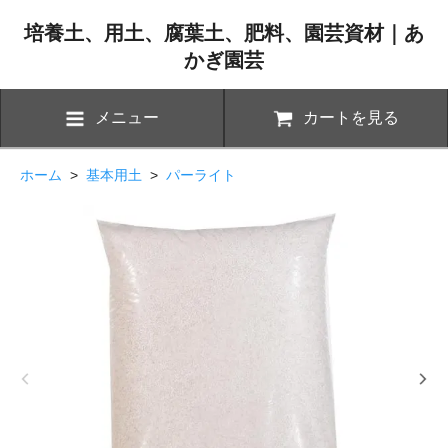
培養土、用土、腐葉土、肥料、園芸資材｜あ
かぎ園芸
メニュー
カートを見る
ホーム
>
基本用土
>
パーライト