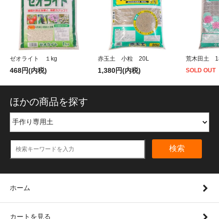
ゼオライト １kg
赤玉土 小粒 20L
荒木田土 1
468円(内税)
1,380円(内税)
SOLD OUT
ほかの商品を探す
検索
ホーム
カートを見る