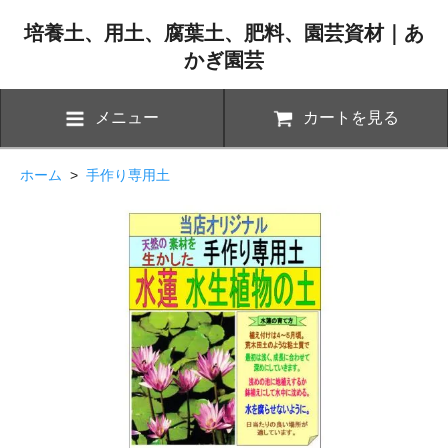
培養土、用土、腐葉土、肥料、園芸資材｜あ
かぎ園芸
メニュー
カートを見る
ホーム
>
手作り専用土