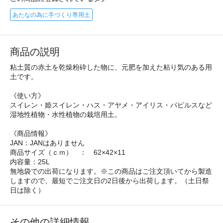
あたなの為に手づくり専用土
商品の説明
粘土質の赤土を乾燥粉砕した物に、元肥を加えた粘り気のある用
土です。
《使い方》
スイレン・姫スイレン・ハス・アヤメ・アイリス・パピルスなど
湿地性植物・水性植物の栽培用土。
《商品情報》
JAN：JANはありません
商品サイズ（ｃｍ） ： 62×42×11
内容量：25L
無地袋での出荷になります。※この商品はご注文頂いてから製造
しますので、最短でご注文日の2日後から出荷します。（土日祭
日は除く）
その他の詳細情報