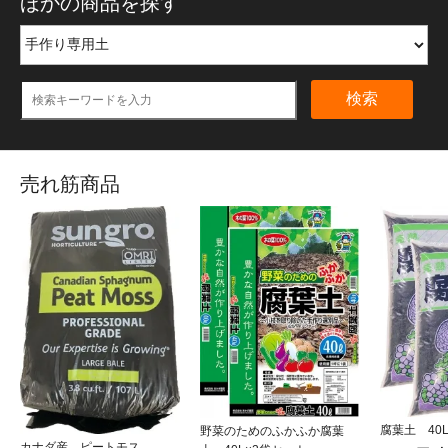
ほかの商品を探す
検索
売れ筋商品
腐葉土 40
野菜のためのふかふか腐葉
カナダ産 ピートモス