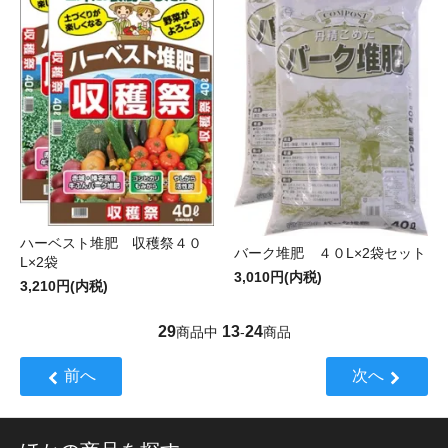
ハーベスト堆肥 収穫祭４０
バーク堆肥 ４０L×2袋セット
L×2袋
3,010円(内税)
3,210円(内税)
29
13
24
商品中
-
商品
前へ
次へ