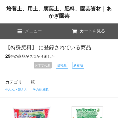
培養土、用土、腐葉土、肥料、園芸資材｜あ
かぎ園芸
メニュー
カートを見る
【特殊肥料】 に登録されている商品
29
件の商品が見つかりました
おすすめ順
価格順
新着順
カテゴリー一覧
牛ふん・鶏ふん
その他堆肥