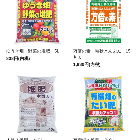
ゆうき畑 野菜の堆肥 5L
万倍の素 粒状とんぷん 15
ｋｇ
838円(内税)
1,880円(内税)
木酢入堆肥 ４０L
有機畑の堆肥 ３０L